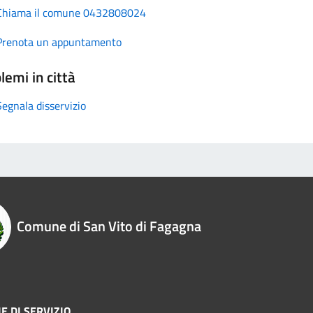
Chiama il comune 0432808024
Prenota un appuntamento
lemi in città
Segnala disservizio
Comune di San Vito di Fagagna
E DI SERVIZIO