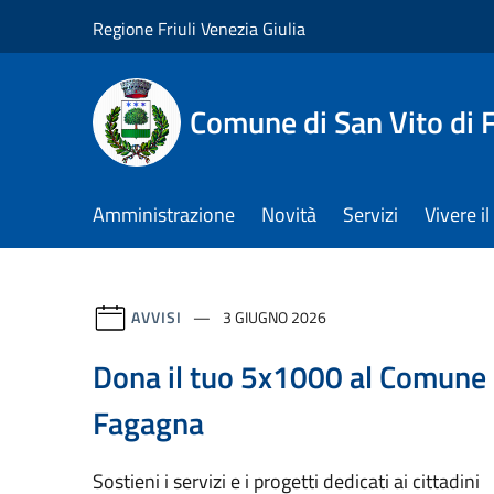
Salta al contenuto principale
Regione Friuli Venezia Giulia
Comune di San Vito di
Amministrazione
Novità
Servizi
Vivere 
AVVISI
3 GIUGNO 2026
Dona il tuo 5x1000 al Comune d
Fagagna
Sostieni i servizi e i progetti dedicati ai cittadini