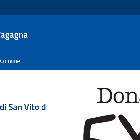
 Fagagna
il Comune
i San Vito di