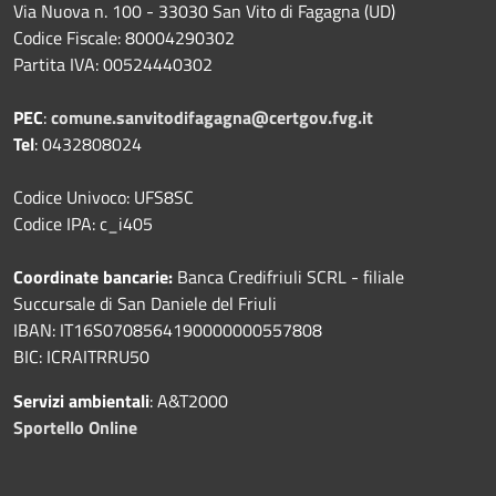
Via Nuova n. 100 - 33030 San Vito di Fagagna (UD)
Codice Fiscale: 80004290302
Partita IVA: 00524440302
PEC
:
comune.sanvitodifagagna@certgov.fvg.it
Tel
: 0432808024
Codice Univoco: UFS8SC
Codice IPA: c_i405
Coordinate bancarie:
Banca Credifriuli SCRL - filiale
Succursale di San Daniele del Friuli
IBAN: IT16S0708564190000000557808
BIC: ICRAITRRU50
Servizi ambientali
: A&T2000
Sportello Online