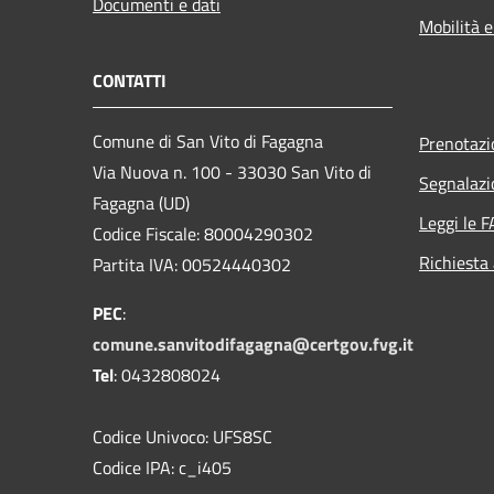
Documenti e dati
Mobilità e
CONTATTI
Comune di San Vito di Fagagna
Prenotaz
Via Nuova n. 100 - 33030 San Vito di
Segnalazi
Fagagna (UD)
Leggi le 
Codice Fiscale: 80004290302
Richiesta
Partita IVA: 00524440302
PEC
:
comune.sanvitodifagagna@certgov.fvg.it
Tel
: 0432808024
Codice Univoco: UFS8SC
Codice IPA: c_i405