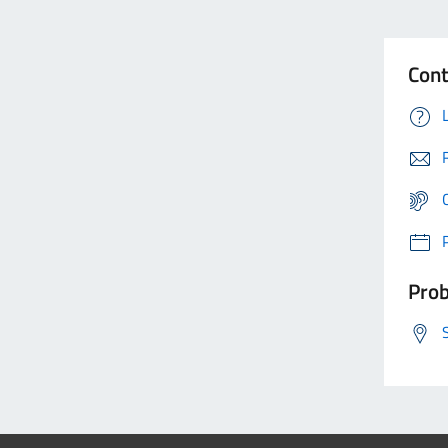
Cont
Prob