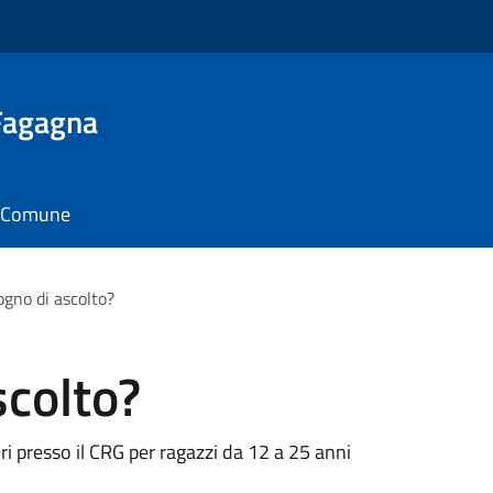
 Fagagna
il Comune
ogno di ascolto?
scolto?
eri presso il CRG per ragazzi da 12 a 25 anni