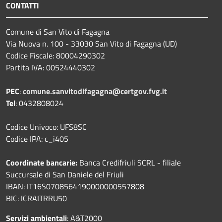
CONTATTI
Comune di San Vito di Fagagna
Via Nuova n. 100 - 33030 San Vito di Fagagna (UD)
Codice Fiscale: 80004290302
Partita IVA: 00524440302
PEC
:
comune.sanvitodifagagna@certgov.fvg.it
Tel
: 0432808024
Codice Univoco: UFS8SC
Codice IPA: c_i405
Coordinate bancarie:
Banca Credifriuli SCRL - filiale
Succursale di San Daniele del Friuli
IBAN: IT16S0708564190000000557808
BIC: ICRAITRRU50
Servizi ambientali
: A&T2000