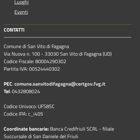
Luoghi
Eventi
CONTATTI
Comune di San Vito di Fagagna
Via Nuova n. 100 - 33030 San Vito di Fagagna (UD)
Codice Fiscale: 80004290302
Partita IVA: 00524440302
PEC
:
comune.sanvitodifagagna@certgov.fvg.it
Tel
: 0432808024
Codice Univoco: UFS8SC
Codice IPA: c_i405
Coordinate bancarie:
Banca Credifriuli SCRL - filiale
Succursale di San Daniele del Friuli