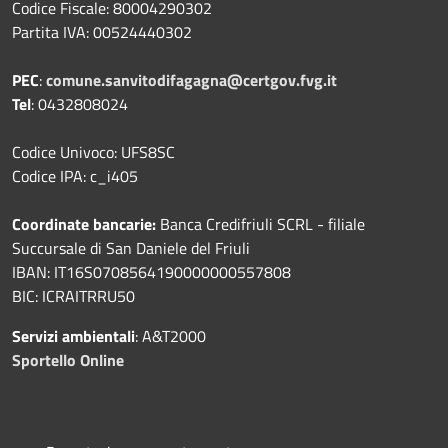
Codice Fiscale: 80004290302
Partita IVA: 00524440302
PEC
:
comune.sanvitodifagagna@certgov.fvg.it
Tel
: 0432808024
Codice Univoco: UFS8SC
Codice IPA: c_i405
Coordinate bancarie:
Banca Credifriuli SCRL - filiale
Succursale di San Daniele del Friuli
IBAN: IT16S0708564190000000557808
BIC: ICRAITRRU50
Servizi ambientali
: A&T2000
Sportello Online