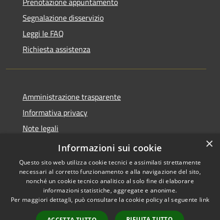
Prenotazione appuntamento
Segnalazione disservizio
Leggi le FAQ
Richiesta assistenza
Amministrazione trasparente
Informativa privacy
Note legali
×
Dichiarazione di accessibilità
Informazioni sui cookie
Questo sito web utilizza cookie tecnici e assimilati strettamente
necessari al corretto funzionamento e alla navigazione del sito,
nonché un cookie tecnico analitico al solo fine di elaborare
informazioni statistiche, aggregate e anonime.
RSS
Copyright © 2026 • Comune di
Per maggiori dettagli, può consultare la cookie policy al seguente
link
Accessibilità
San Vito di Fagagna • Powered
Privacy
Municipium
Accesso
by
•
RIFIUTA TUTTO
ACCETTA TUTTO