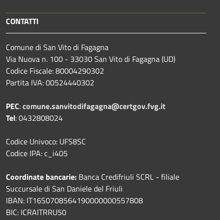
CONTATTI
Comune di San Vito di Fagagna
Via Nuova n. 100 - 33030 San Vito di Fagagna (UD)
Codice Fiscale: 80004290302
Partita IVA: 00524440302
PEC
:
comune.sanvitodifagagna@certgov.fvg.it
Tel
: 0432808024
Codice Univoco: UFS8SC
Codice IPA: c_i405
Coordinate bancarie:
Banca Credifriuli SCRL - filiale
Succursale di San Daniele del Friuli
IBAN: IT16S0708564190000000557808
BIC: ICRAITRRU50