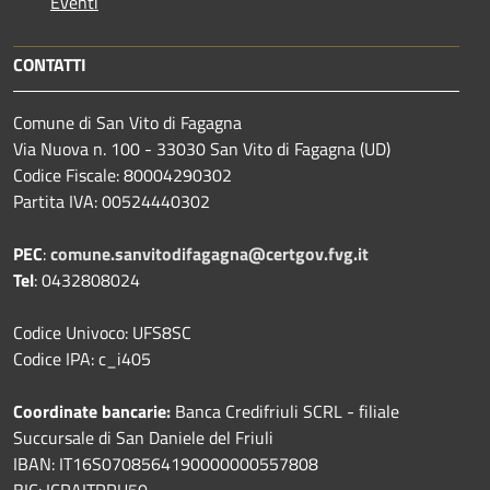
Eventi
CONTATTI
Comune di San Vito di Fagagna
Via Nuova n. 100 - 33030 San Vito di Fagagna (UD)
Codice Fiscale: 80004290302
Partita IVA: 00524440302
PEC
:
comune.sanvitodifagagna@certgov.fvg.it
Tel
: 0432808024
Codice Univoco: UFS8SC
Codice IPA: c_i405
Coordinate bancarie:
Banca Credifriuli SCRL - filiale
Succursale di San Daniele del Friuli
IBAN: IT16S0708564190000000557808
BIC: ICRAITRRU50