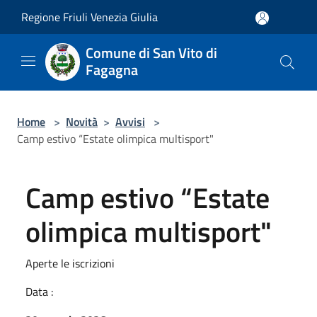
Salta al contenuto principale
Regione Friuli Venezia Giulia
Comune di San Vito di
Fagagna
Home
>
Novità
>
Avvisi
>
Camp estivo “Estate olimpica multisport"
Camp estivo “Estate
olimpica multisport"
Aperte le iscrizioni
Data :