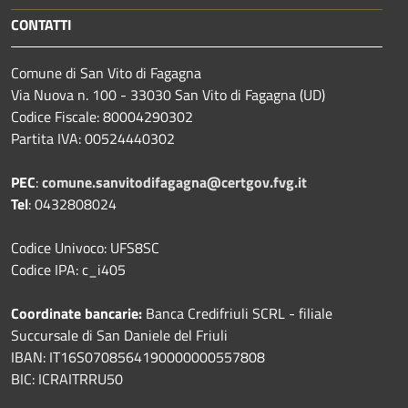
CONTATTI
Comune di San Vito di Fagagna
Via Nuova n. 100 - 33030 San Vito di Fagagna (UD)
Codice Fiscale: 80004290302
Partita IVA: 00524440302
PEC
:
comune.sanvitodifagagna@certgov.fvg.it
Tel
: 0432808024
Codice Univoco: UFS8SC
Codice IPA: c_i405
Coordinate bancarie:
Banca Credifriuli SCRL - filiale
Succursale di San Daniele del Friuli
IBAN: IT16S0708564190000000557808
BIC: ICRAITRRU50