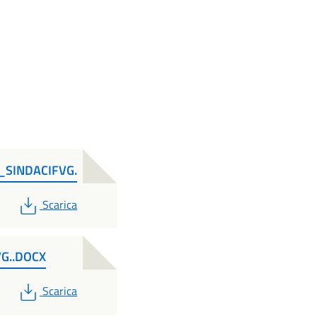
SINDACIFVG.
PDF
Scarica
G..DOCX
PDF
Scarica