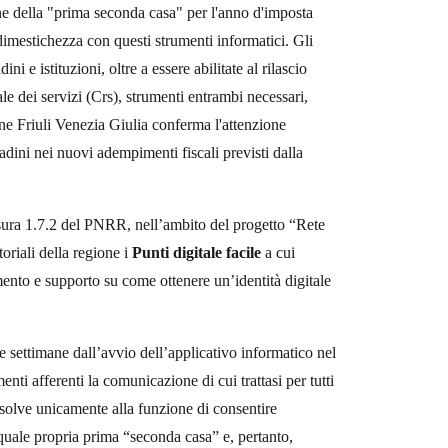
ne della "prima seconda casa" per l'anno d'imposta
mestichezza con questi strumenti informatici. Gli
ini e istituzioni, oltre a essere abilitate al rilascio
nale dei servizi (Crs), strumenti entrambi necessari,
one Friuli Venezia Giulia conferma l'attenzione
ittadini nei nuovi adempimenti fiscali previsti dalla
Misura 1.7.2 del PNRR, nell’ambito del progetto “Rete
toriali della regione i
Punti digitale facile
a cui
amento e supporto su come ottenere un’identità digitale
e settimane dall’avvio dell’applicativo informatico nel
ti afferenti la comunicazione di cui trattasi per tutti
ssolve unicamente alla funzione di consentire
quale propria prima “seconda casa” e, pertanto,