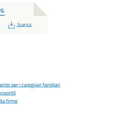
G.
PDF
Scarica
nto per i caregiver familiari
nsortili
lta firme