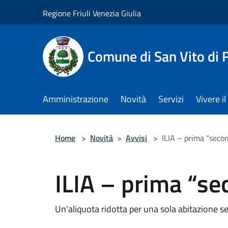
Salta al contenuto principale
Regione Friuli Venezia Giulia
Comune di San Vito di
Amministrazione
Novità
Servizi
Vivere 
Home
>
Novità
>
Avvisi
>
ILIA – prima “seco
ILIA – prima “se
Un'aliquota ridotta per una sola abitazione se