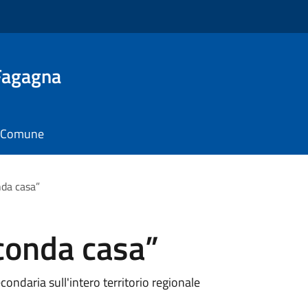
 Fagagna
il Comune
nda casa”
conda casa”
condaria sull'intero territorio regionale