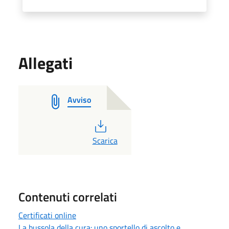
Allegati
Avviso
PDF
Scarica
Contenuti correlati
Certificati online
La bussola della cura: uno sportello di ascolto e