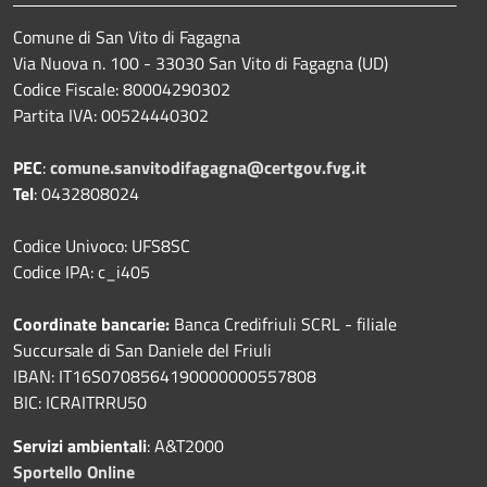
Comune di San Vito di Fagagna
Via Nuova n. 100 - 33030 San Vito di Fagagna (UD)
Codice Fiscale: 80004290302
Partita IVA: 00524440302
PEC
:
comune.sanvitodifagagna@certgov.fvg.it
Tel
: 0432808024
Codice Univoco: UFS8SC
Codice IPA: c_i405
Coordinate bancarie:
Banca Credifriuli SCRL - filiale
Succursale di San Daniele del Friuli
IBAN: IT16S0708564190000000557808
BIC: ICRAITRRU50
Servizi ambientali
: A&T2000
Sportello Online