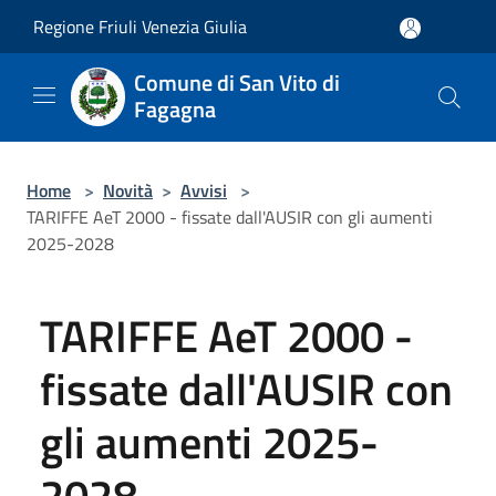
Salta al contenuto principale
Regione Friuli Venezia Giulia
Comune di San Vito di
Fagagna
Home
>
Novità
>
Avvisi
>
TARIFFE AeT 2000 - fissate dall'AUSIR con gli aumenti
2025-2028
TARIFFE AeT 2000 -
fissate dall'AUSIR con
gli aumenti 2025-
2028