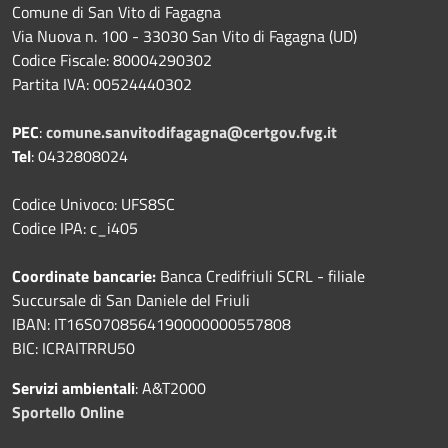
Comune di San Vito di Fagagna
Via Nuova n. 100 - 33030 San Vito di Fagagna (UD)
Codice Fiscale: 80004290302
Partita IVA: 00524440302
PEC
:
comune.sanvitodifagagna@certgov.fvg.it
Tel
: 0432808024
Codice Univoco: UFS8SC
Codice IPA: c_i405
Coordinate bancarie:
Banca Credifriuli SCRL - filiale
Succursale di San Daniele del Friuli
IBAN: IT16S0708564190000000557808
BIC: ICRAITRRU50
Servizi ambientali
: A&T2000
Sportello Online