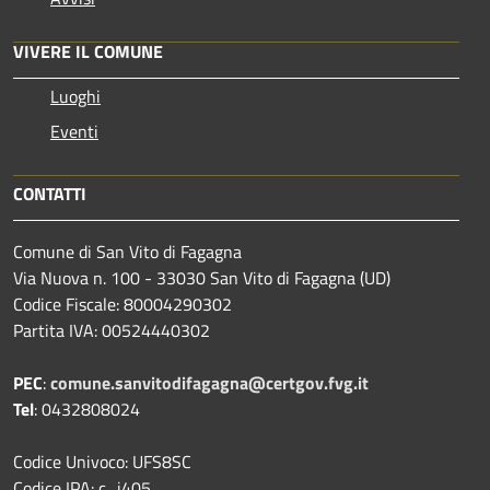
VIVERE IL COMUNE
Luoghi
Eventi
CONTATTI
Comune di San Vito di Fagagna
Via Nuova n. 100 - 33030 San Vito di Fagagna (UD)
Codice Fiscale: 80004290302
Partita IVA: 00524440302
PEC
:
comune.sanvitodifagagna@certgov.fvg.it
Tel
: 0432808024
Codice Univoco: UFS8SC
Codice IPA: c_i405