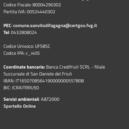
Codice Fiscale: 80004290302
Partita IVA: 00524440302
PEC
:
comune.sanvitodifagagna@certgov.fvg.it
Tel
: 0432808024
Codice Univoco: UFS8SC
Codice IPA: c_i405
Coordinate bancarie:
Banca Credifriuli SCRL - filiale
Succursale di San Daniele del Friuli
IBAN: IT16S0708564190000000557808
BIC: ICRAITRRU50
Servizi ambientali
: A&T2000
Sportello Online