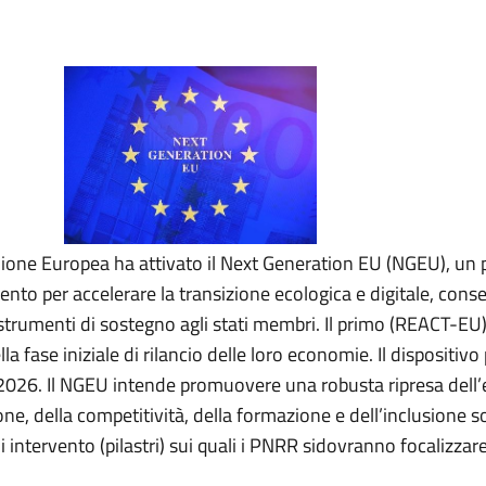
Unione Europea ha attivato il Next Generation EU (NGEU), u
to per accelerare la transizione ecologica e digitale, cons
menti di sostegno agli stati membri. Il primo (REACT-EU) è
 fase iniziale di rilancio delle loro economie. Il dispositivo 
l 2026. Il NGEU intende promuovere una robusta ripresa dell
one, della competitività, della formazione e dell’inclusione soci
intervento (pilastri) sui quali i PNRR sidovranno focalizzare,