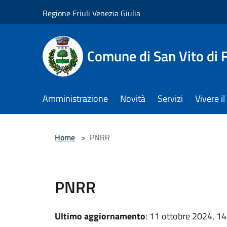
Salta al contenuto principale
Regione Friuli Venezia Giulia
Comune di San Vito di
Amministrazione
Novità
Servizi
Vivere 
Home
>
PNRR
PNRR
Ultimo aggiornamento
: 11 ottobre 2024, 14