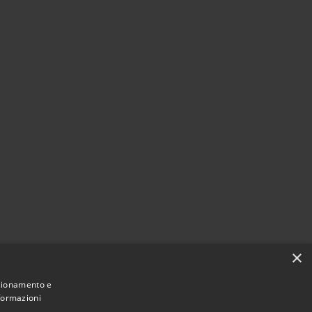
×
nzionamento e
nformazioni