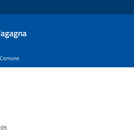
 Fagagna
il Comune
:05