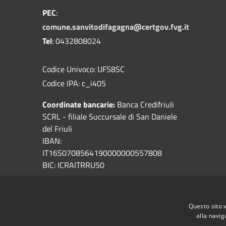
PEC
:
comune.sanvitodifagagna@certgov.fvg.it
Tel
: 0432808024
Codice Univoco: UFS8SC
Codice IPA: c_i405
Coordinate bancarie:
Banca Credifriuli
SCRL - filiale Succursale di San Daniele
del Friuli
IBAN:
IT16S0708564190000000557808
BIC: ICRAITRRU50
Servizi ambientali
: A&T2000
Sportello Online
Questo sito 
alla navig