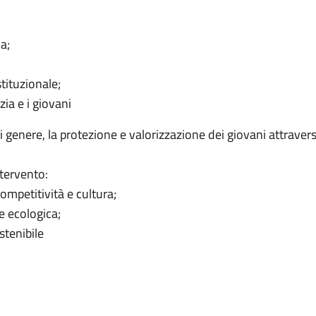
va;
stituzionale;
zia e i giovani
 di genere, la protezione e valorizzazione dei giovani attrave
ntervento:
ompetitività e cultura;
e ecologica;
stenibile