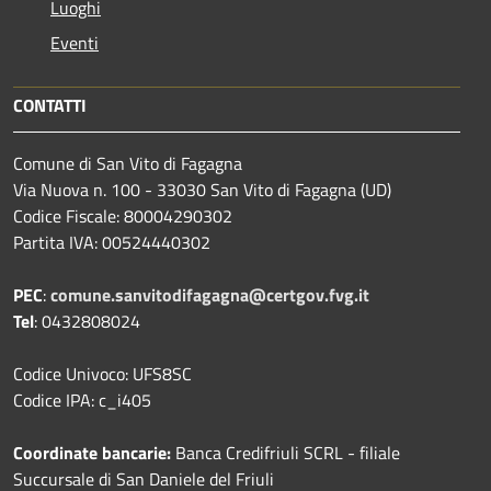
Luoghi
Eventi
CONTATTI
Comune di San Vito di Fagagna
Via Nuova n. 100 - 33030 San Vito di Fagagna (UD)
Codice Fiscale: 80004290302
Partita IVA: 00524440302
PEC
:
comune.sanvitodifagagna@certgov.fvg.it
Tel
: 0432808024
Codice Univoco: UFS8SC
Codice IPA: c_i405
Coordinate bancarie:
Banca Credifriuli SCRL - filiale
Succursale di San Daniele del Friuli