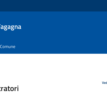
 Fagagna
il Comune
Ved
ratori