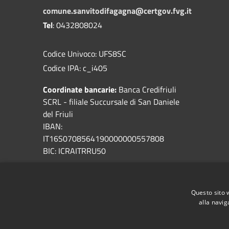
comune.sanvitodifagagna@certgov.fvg.it
Tel
: 0432808024
Codice Univoco: UFS8SC
Codice IPA: c_i405
Coordinate bancarie:
Banca Credifriuli
SCRL - filiale Succursale di San Daniele
del Friuli
IBAN:
IT16S0708564190000000557808
BIC: ICRAITRRU50
Servizi ambientali
: A&T2000
Sportello Online
Questo sito 
alla navig