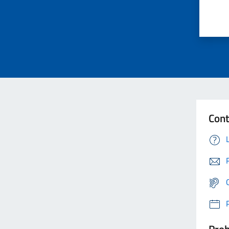
Cont
Prob