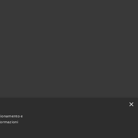
×
nzionamento e
nformazioni