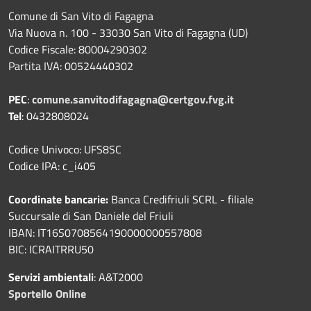
Comune di San Vito di Fagagna
Via Nuova n. 100 - 33030 San Vito di Fagagna (UD)
Codice Fiscale: 80004290302
Partita IVA: 00524440302
PEC
:
comune.sanvitodifagagna@certgov.fvg.it
Tel
: 0432808024
Codice Univoco: UFS8SC
Codice IPA: c_i405
Coordinate bancarie:
Banca Credifriuli SCRL - filiale
Succursale di San Daniele del Friuli
IBAN: IT16S0708564190000000557808
BIC: ICRAITRRU50
Servizi ambientali
: A&T2000
Sportello Online