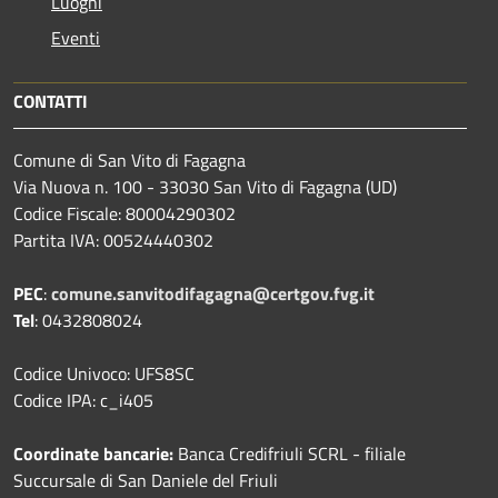
Luoghi
Eventi
CONTATTI
Comune di San Vito di Fagagna
Via Nuova n. 100 - 33030 San Vito di Fagagna (UD)
Codice Fiscale: 80004290302
Partita IVA: 00524440302
PEC
:
comune.sanvitodifagagna@certgov.fvg.it
Tel
: 0432808024
Codice Univoco: UFS8SC
Codice IPA: c_i405
Coordinate bancarie:
Banca Credifriuli SCRL - filiale
Succursale di San Daniele del Friuli