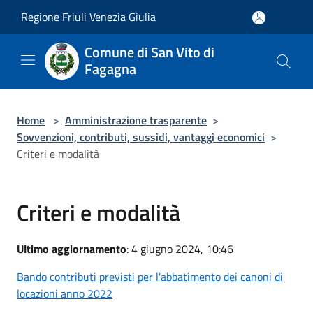
Salta al contenuto principale
Regione Friuli Venezia Giulia
Comune di San Vito di
Fagagna
Home
>
Amministrazione trasparente
>
Sovvenzioni, contributi, sussidi, vantaggi economici
>
Criteri e modalità
Criteri e modalità
Ultimo aggiornamento
: 4 giugno 2024, 10:46
Bando contributi previsti per l'abbatimento dei canoni di
locazioni anno 2022