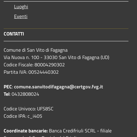
Luoghi
Eventi
CONTATTI
Comune di San Vito di Fagagna
Via Nuova n. 100 - 33030 San Vito di Fagagna (UD)
Codice Fiscale: 80004290302
Partita IVA: 00524440302
PEC
:
comune.sanvitodifagagna@certgov.fvg.it
Tel
: 0432808024
Codice Univoco: UFS8SC
Codice IPA: c_i405
Coordinate bancarie:
Banca Credifriuli SCRL - filiale