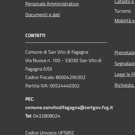
Catasto e
Personale Amministrativo
Turismo
Documenti e dati
Mobilità e
CONTATTI
Comune di San Vito di Fagagna
Prenotaz
Via Nuova n. 100 - 33030 San Vito di
Segnalazi
Fagagna (UD)
Leggi le 
Codice Fiscale: 80004290302
Richiesta
Partita IVA: 00524440302
PEC
:
comune.sanvitodifagagna@certgov.fvg.it
Tel
: 0432808024
Codice Univoco: UFS8SC