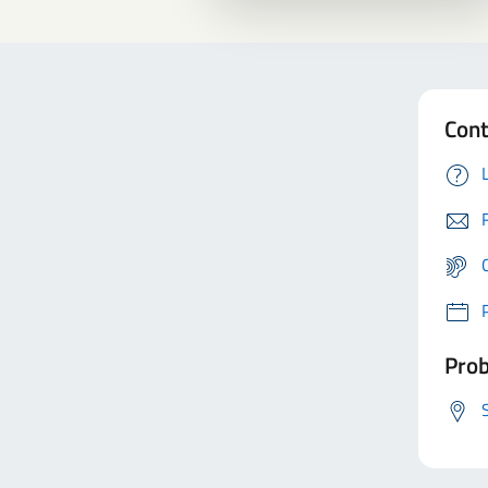
Cont
Prob