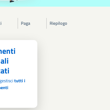
i
Paga
Riepilogo
enti
ali
cati
gestisci
tutti i
enti