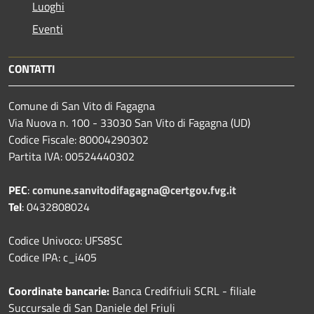
Luoghi
Eventi
CONTATTI
Comune di San Vito di Fagagna
Via Nuova n. 100 - 33030 San Vito di Fagagna (UD)
Codice Fiscale: 80004290302
Partita IVA: 00524440302
PEC
:
comune.sanvitodifagagna@certgov.fvg.it
Tel
: 0432808024
Codice Univoco: UFS8SC
Codice IPA: c_i405
Coordinate bancarie:
Banca Credifriuli SCRL - filiale
Succursale di San Daniele del Friuli