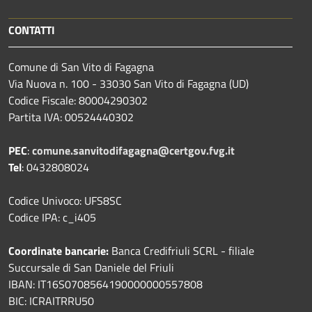
CONTATTI
Comune di San Vito di Fagagna
Via Nuova n. 100 - 33030 San Vito di Fagagna (UD)
Codice Fiscale: 80004290302
Partita IVA: 00524440302
PEC
:
comune.sanvitodifagagna@certgov.fvg.it
Tel
: 0432808024
Codice Univoco: UFS8SC
Codice IPA: c_i405
Coordinate bancarie:
Banca Credifriuli SCRL - filiale
Succursale di San Daniele del Friuli
IBAN: IT16S0708564190000000557808
BIC: ICRAITRRU50