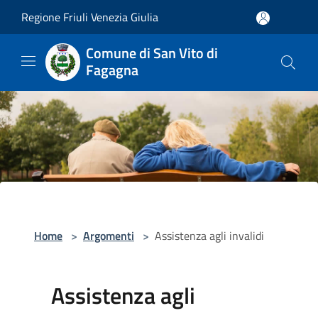
Salta al contenuto principale
Regione Friuli Venezia Giulia
Comune di San Vito di
Fagagna
Home
>
Argomenti
>
Assistenza agli invalidi
Assistenza agli