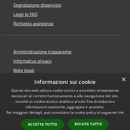
Segnalazione disservizio
Leggi le FAQ
Richiesta assistenza
Amministrazione trasparente
Informativa privacy
Note legali
×
Dichiarazione di accessibilità
Informazioni sui cookie
Questo sito web utilizza cookie tecnici e assimilati strettamente
necessari al corretto funzionamento e alla navigazione del sito,
nonché un cookie tecnico analitico al solo fine di elaborare
informazioni statistiche, aggregate e anonime.
RSS
Copyright © 2026 • Comune di
Per maggiori dettagli, può consultare la cookie policy al seguente
link
Accessibilità
San Vito di Fagagna • Powered
Privacy
Municipium
Accesso
by
•
RIFIUTA TUTTO
ACCETTA TUTTO
Cookie
redazione