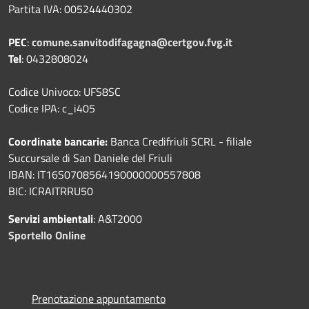
Partita IVA: 00524440302
PEC
:
comune.sanvitodifagagna@certgov.fvg.it
Tel
: 0432808024
Codice Univoco: UFS8SC
Codice IPA: c_i405
Coordinate bancarie:
Banca Credifriuli SCRL - filiale
Succursale di San Daniele del Friuli
IBAN: IT16S0708564190000000557808
BIC: ICRAITRRU50
Servizi ambientali
: A&T2000
Sportello Online
Prenotazione appuntamento