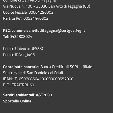
Via Nuova n. 100 - 33030 San Vito di Fagagna (UD)
Codice Fiscale: 80004290302
Partita IVA: 00524440302
PEC
:
comune.sanvitodifagagna@certgov.fvg.it
Tel
: 0432808024
Codice Univoco: UFS8SC
Codice IPA: c_i405
Coordinate bancarie:
Banca Credifriuli SCRL - filiale
Succursale di San Daniele del Friuli
IBAN: IT16S0708564190000000557808
BIC: ICRAITRRU50
Servizi ambientali
: A&T2000
Sportello Online