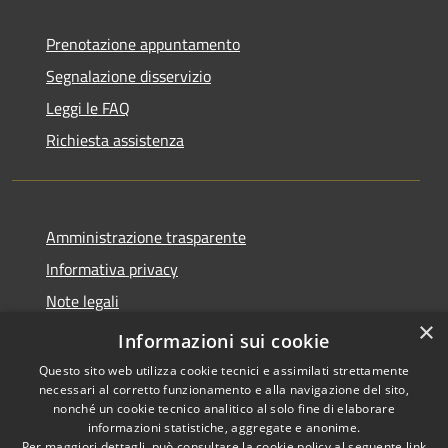
Prenotazione appuntamento
Segnalazione disservizio
Leggi le FAQ
Richiesta assistenza
Amministrazione trasparente
Informativa privacy
Note legali
×
Dichiarazione di accessibilità
Informazioni sui cookie
Questo sito web utilizza cookie tecnici e assimilati strettamente
necessari al corretto funzionamento e alla navigazione del sito,
nonché un cookie tecnico analitico al solo fine di elaborare
informazioni statistiche, aggregate e anonime.
RSS
Copyright © 2026 • Comune di
Per maggiori dettagli, può consultare la cookie policy al seguente
link