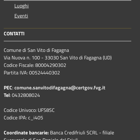
Luoghi
Eventi
CONTATTI
Comune di San Vito di Fagagna
Via Nuova n. 100 - 33030 San Vito di Fagagna (UD)
Codice Fiscale: 80004290302
Partita IVA: 00524440302
PEC
:
comune.sanvitodifagagna@certgov.fvg.it
Tel
: 0432808024
Codice Univoco: UFS8SC
Codice IPA: c_i405
Coordinate bancarie:
Banca Credifriuli SCRL - filiale
Succursale di San Daniele del Friuli