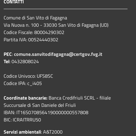
CONTATTI
Comune di San Vito di Fagagna
Via Nuova n. 100 - 33030 San Vito di Fagagna (UD)
Codice Fiscale: 80004290302
Partita IVA: 00524440302
PEC
:
comune.sanvitodifagagna@certgov.fvg.it
Tel
: 0432808024
Codice Univoco: UFS8SC
Codice IPA: c_i405
Coordinate bancarie:
Banca Credifriuli SCRL - filiale
Succursale di San Daniele del Friuli
IBAN: IT16S0708564190000000557808
BIC: ICRAITRRU50
Servizi ambientali
: A&T2000