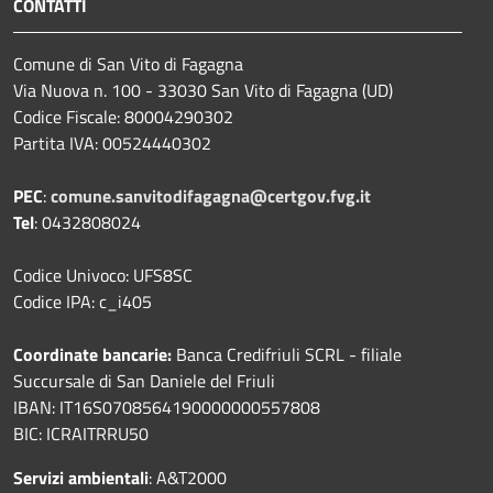
CONTATTI
Comune di San Vito di Fagagna
Via Nuova n. 100 - 33030 San Vito di Fagagna (UD)
Codice Fiscale: 80004290302
Partita IVA: 00524440302
PEC
:
comune.sanvitodifagagna@certgov.fvg.it
Tel
: 0432808024
Codice Univoco: UFS8SC
Codice IPA: c_i405
Coordinate bancarie:
Banca Credifriuli SCRL - filiale
Succursale di San Daniele del Friuli
IBAN: IT16S0708564190000000557808
BIC: ICRAITRRU50
Servizi ambientali
: A&T2000