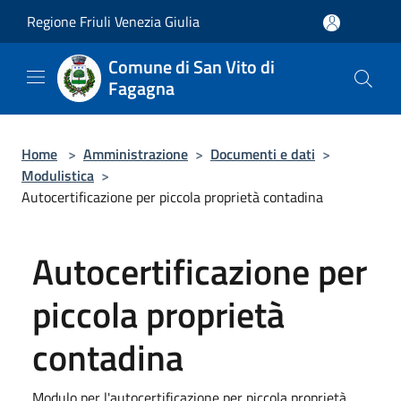
Salta al contenuto principale
Regione Friuli Venezia Giulia
Comune di San Vito di
Fagagna
Home
>
Amministrazione
>
Documenti e dati
>
Modulistica
>
Autocertificazione per piccola proprietà contadina
Autocertificazione per
piccola proprietà
contadina
Modulo per l'autocertificazione per piccola proprietà