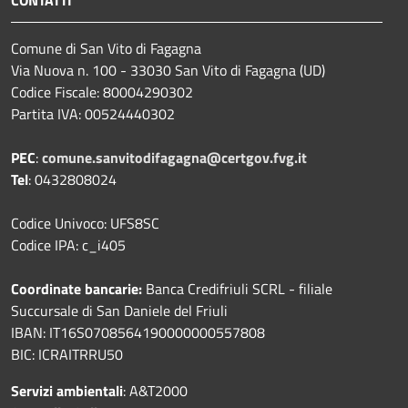
CONTATTI
Comune di San Vito di Fagagna
Via Nuova n. 100 - 33030 San Vito di Fagagna (UD)
Codice Fiscale: 80004290302
Partita IVA: 00524440302
PEC
:
comune.sanvitodifagagna@certgov.fvg.it
Tel
: 0432808024
Codice Univoco: UFS8SC
Codice IPA: c_i405
Coordinate bancarie:
Banca Credifriuli SCRL - filiale
Succursale di San Daniele del Friuli
IBAN: IT16S0708564190000000557808
BIC: ICRAITRRU50
Servizi ambientali
: A&T2000