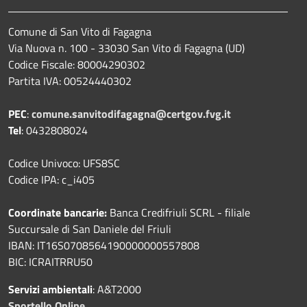
Comune di San Vito di Fagagna
Via Nuova n. 100 - 33030 San Vito di Fagagna (UD)
Codice Fiscale: 80004290302
Partita IVA: 00524440302
PEC
:
comune.sanvitodifagagna@certgov.fvg.it
Tel
: 0432808024
Codice Univoco: UFS8SC
Codice IPA: c_i405
Coordinate bancarie:
Banca Credifriuli SCRL - filiale
Succursale di San Daniele del Friuli
IBAN: IT16S0708564190000000557808
BIC: ICRAITRRU50
Servizi ambientali
: A&T2000
Sportello Online