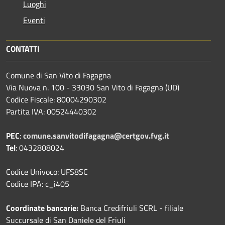
Luoghi
Eventi
CONTATTI
Comune di San Vito di Fagagna
Via Nuova n. 100 - 33030 San Vito di Fagagna (UD)
Codice Fiscale: 80004290302
Partita IVA: 00524440302
PEC
:
comune.sanvitodifagagna@certgov.fvg.it
Tel
: 0432808024
Codice Univoco: UFS8SC
Codice IPA: c_i405
Coordinate bancarie:
Banca Credifriuli SCRL - filiale
Succursale di San Daniele del Friuli