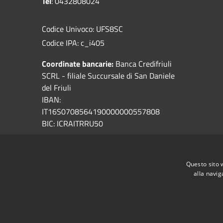
Tel
: 0432808024
Codice Univoco: UFS8SC
Codice IPA: c_i405
Coordinate bancarie:
Banca Credifriuli
SCRL - filiale Succursale di San Daniele
del Friuli
IBAN:
IT16S0708564190000000557808
BIC: ICRAITRRU50
Servizi ambientali
: A&T2000
Sportello Online
Questo sito 
alla navig
RSS
Accessibilità
Privacy
Cookie
Mappa de