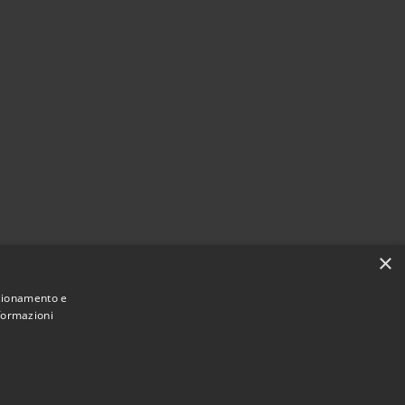
×
nzionamento e
nformazioni
Municipium
Accesso
 San Vito di Fagagna • Powered by
•