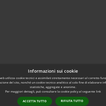
Informazioni sui cookie
web utilizza cookie tecnici e assimilati strettamente necessari al corretto fu
azione del sito, nonché un cookie tecnico analitico al solo fine di elaborare i
statistiche, aggregate e anonime.
Per maggiori dettagli, può consultare la cookie policy al seguente
link
RIFIUTA TUTTO
ACCETTA TUTTO
l sito
Copyright © 2026 • Comune di