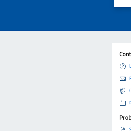
Cont
Prob