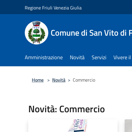
Salta al contenuto principale
Regione Friuli Venezia Giulia
Comune di San Vito di
Amministrazione
Novità
Servizi
Vivere 
Home
>
Novità
>
Commercio
Novità: Commercio