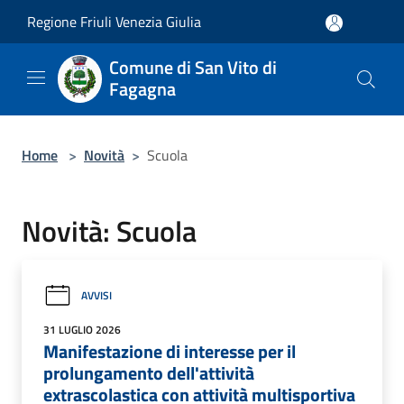
Salta al contenuto principale
Regione Friuli Venezia Giulia
Comune di San Vito di
Fagagna
Home
>
Novità
>
Scuola
Novità: Scuola
AVVISI
31 LUGLIO 2026
Manifestazione di interesse per il
prolungamento dell'attività
extrascolastica con attività multisportiva