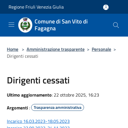
Salta al contenuto principale
Regione Friuli Venezia Giulia
Comune di San Vito di
Fagagna
Home
>
Amministrazione trasparente
>
Personale
>
Dirigenti cessati
Dirigenti cessati
Ultimo aggiornamento
: 22 ottobre 2025, 16:23
Argomenti
:
Trasparenza amministrativa
Incarico 16.03.2023-18.05.2023
Incarico 23.09.2023-24.11.2023