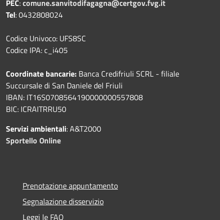
PEC
:
comune.sanvitodifagagna@certgov.fvg.it
Tel
: 0432808024
Codice Univoco: UFS8SC
Codice IPA: c_i405
Coordinate bancarie:
Banca Credifriuli SCRL - filiale
Succursale di San Daniele del Friuli
IBAN: IT16S0708564190000000557808
BIC: ICRAITRRU50
Servizi ambientali
: A&T2000
Sportello Online
Prenotazione appuntamento
Segnalazione disservizio
Leggi le FAQ