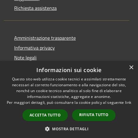
Richiesta assistenza
Amministrazione trasparente
Informativa privacy
Note legali
×
Dichiarazione di accessibilità
Informazioni sui cookie
Questo sito web utilizza cookie tecnici e assimilati strettamente
necessari al corretto funzionamento e alla navigazione del sito,
nonché un cookie tecnico analitico al solo fine di elaborare
informazioni statistiche, aggregate e anonime.
RSS
Copyright © 2026 • Comune di
Per maggiori dettagli, può consultare la cookie policy al seguente
link
Accessibilità
San Vito di Fagagna • Powered
Privacy
Municipium
Accesso
by
•
RIFIUTA TUTTO
ACCETTA TUTTO
Cookie
redazione
Mappa del sito
MOSTRA DETTAGLI