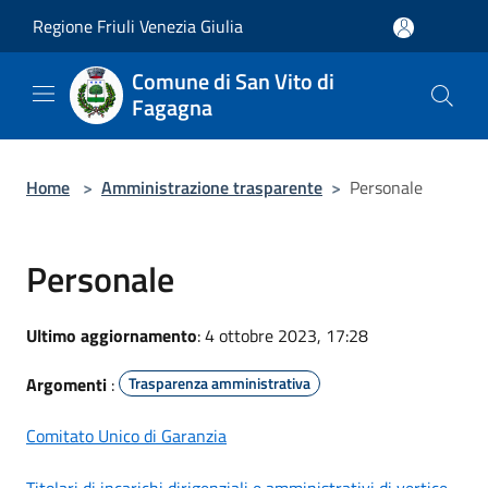
Salta al contenuto principale
Regione Friuli Venezia Giulia
Comune di San Vito di
Fagagna
Home
>
Amministrazione trasparente
>
Personale
Personale
Ultimo aggiornamento
: 4 ottobre 2023, 17:28
Argomenti
:
Trasparenza amministrativa
Comitato Unico di Garanzia
Titolari di incarichi dirigenziali e amministrativi di vertice