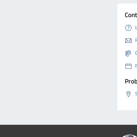
Cont
Prob