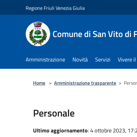
Salta al contenuto principale
Regione Friuli Venezia Giulia
Comune di San Vito di
Amministrazione
Novità
Servizi
Vivere 
Home
>
Amministrazione trasparente
>
Perso
Personale
Ultimo aggiornamento
: 4 ottobre 2023, 17: