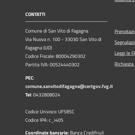
CONTATTI
Comune di San Vito di Fagagna
Prenotaz
Via Nuova n. 100 - 33030 San Vito di
Segnalazi
Fagagna (UD)
Leggi le 
Codice Fiscale: 80004290302
Richiesta
Partita IVA: 00524440302
PEC
:
comune.sanvitodifagagna@certgov.fvg.it
Tel
: 0432808024
Codice Univoco: UFS8SC
Codice IPA: c_i405
Coordinate bancarie:
Banca Credifriuli