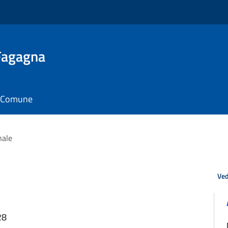
 Fagagna
il Comune
nale
Ved
28