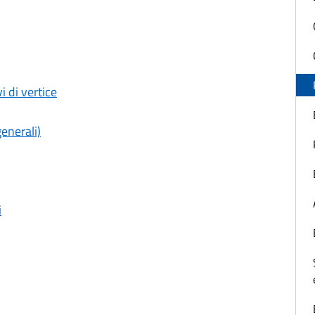
i di vertice
generali)
i