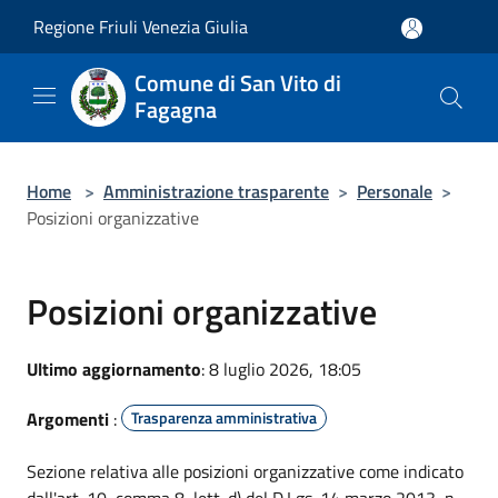
Salta al contenuto principale
Regione Friuli Venezia Giulia
Comune di San Vito di
Fagagna
Home
>
Amministrazione trasparente
>
Personale
>
Posizioni organizzative
Posizioni organizzative
Ultimo aggiornamento
: 8 luglio 2026, 18:05
Argomenti
:
Trasparenza amministrativa
Sezione relativa alle posizioni organizzative come indicato
dall'art. 10, comma 8, lett. d) del D.Lgs. 14 marzo 2013, n.