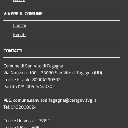
VIVERE IL COMUNE
Luoghi
Eventi
CONTATTI
Comune di San Vito di Fagagna
Via Nuova n. 100 - 33030 San Vito di Fagagna (UD)
Codice Fiscale: 80004290302
Partita IVA: 00524440302
PEC
:
comune.sanvitodifagagna@certgov.fvg.it
Tel
: 0432808024
Codice Univoco: UFS8SC
Codice IPA: c_i405