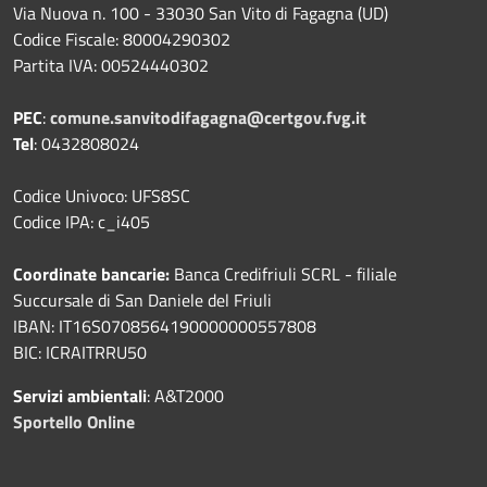
Via Nuova n. 100 - 33030 San Vito di Fagagna (UD)
Codice Fiscale: 80004290302
Partita IVA: 00524440302
PEC
:
comune.sanvitodifagagna@certgov.fvg.it
Tel
: 0432808024
Codice Univoco: UFS8SC
Codice IPA: c_i405
Coordinate bancarie:
Banca Credifriuli SCRL - filiale
Succursale di San Daniele del Friuli
IBAN: IT16S0708564190000000557808
BIC: ICRAITRRU50
Servizi ambientali
: A&T2000
Sportello Online