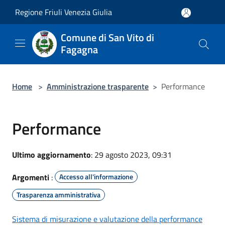
Salta al contenuto principale
Regione Friuli Venezia Giulia
Comune di San Vito di
Fagagna
Home
>
Amministrazione trasparente
>
Performance
Performance
Ultimo aggiornamento
: 29 agosto 2023, 09:31
Argomenti
:
Accesso all'informazione
Trasparenza amministrativa
Sistema di misurazione e valutazione della performance