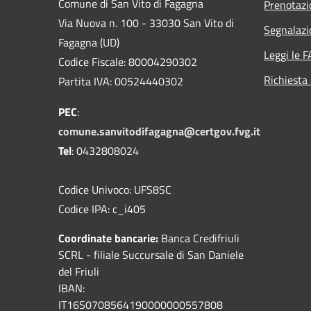
Comune di San Vito di Fagagna
Prenotaz
Via Nuova n. 100 - 33030 San Vito di
Segnalazi
Fagagna (UD)
Leggi le 
Codice Fiscale: 80004290302
Richiesta
Partita IVA: 00524440302
PEC
:
comune.sanvitodifagagna@certgov.fvg.it
Tel
: 0432808024
Codice Univoco: UFS8SC
Codice IPA: c_i405
Coordinate bancarie:
Banca Credifriuli
SCRL - filiale Succursale di San Daniele
del Friuli
IBAN:
IT16S0708564190000000557808