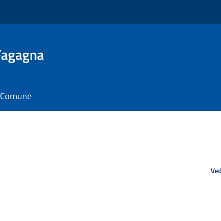
 Fagagna
il Comune
Ved