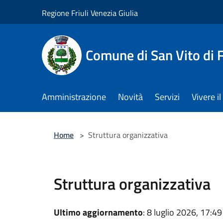
Salta al contenuto principale
Regione Friuli Venezia Giulia
Comune di San Vito di
Amministrazione
Novità
Servizi
Vivere 
Home
>
Struttura organizzativa
Struttura organizzativa
Ultimo aggiornamento
: 8 luglio 2026, 17:49