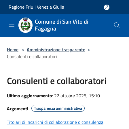
Salta al contenuto principale
Regione Friuli Venezia Giulia
Comune di San Vito di
Fagagna
Home
>
Amministrazione trasparente
>
Consulenti e collaboratori
Consulenti e collaboratori
Ultimo aggiornamento
: 22 ottobre 2025, 15:10
Argomenti
:
Trasparenza amministrativa
Titolari di incarichi di collaborazione o consulenza