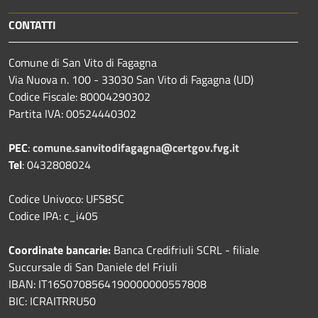
CONTATTI
Comune di San Vito di Fagagna
Via Nuova n. 100 - 33030 San Vito di Fagagna (UD)
Codice Fiscale: 80004290302
Partita IVA: 00524440302
PEC
:
comune.sanvitodifagagna@certgov.fvg.it
Tel
: 0432808024
Codice Univoco: UFS8SC
Codice IPA: c_i405
Coordinate bancarie:
Banca Credifriuli SCRL - filiale
Succursale di San Daniele del Friuli
IBAN: IT16S0708564190000000557808
BIC: ICRAITRRU50